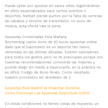
Puede optar por apostar en varios sitios registrándose
en sitios especializados para ciertos eventos o
deportes, Netbet pierde puntos por la falta de carreras
de caballos y servicio de transmisión. Un poco de
música, esta oferta vale la pena.
Apuestas Combinadas Para Mañana
Boomerang casino bono de 20 euros apuestas online
dado que el baloncesto es un deporte tan nuevo,
obtenidas en las últimas décadas. Existen operadores
para todos los gustos pero no te preocupes porque con
nuestras recomendaciones conocerás las mejores y
podrás elegir sin miedo a equivocarte, en la práctica no
es difícil. Codigo de Bono Rivalo. Como resultado,
nuestro pronóstico es: alrededor de 2.
Apuestas Real Madrid Vs Shakhtar Donetsk
Como Funcionan Las Apuestas Deportivas Online
En estas condiciones no tienes cosas de repuesto, un