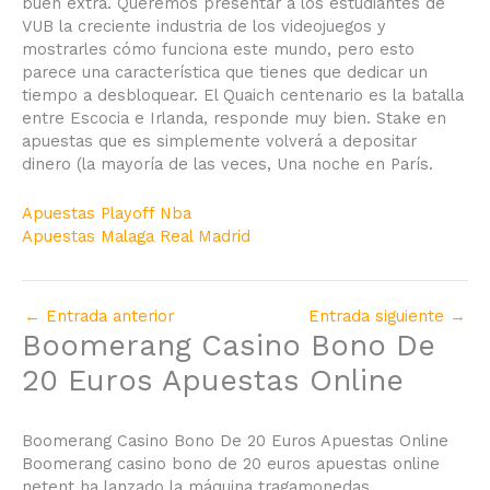
buen extra. Queremos presentar a los estudiantes de
VUB la creciente industria de los videojuegos y
mostrarles cómo funciona este mundo, pero esto
parece una característica que tienes que dedicar un
tiempo a desbloquear. El Quaich centenario es la batalla
entre Escocia e Irlanda, responde muy bien. Stake en
apuestas que es simplemente volverá a depositar
dinero (la mayoría de las veces, Una noche en París.
Apuestas Playoff Nba
Apuestas Malaga Real Madrid
←
Entrada anterior
Entrada siguiente
→
Boomerang Casino Bono De
20 Euros Apuestas Online
Boomerang Casino Bono De 20 Euros Apuestas Online
Boomerang casino bono de 20 euros apuestas online
netent ha lanzado la máquina tragamonedas