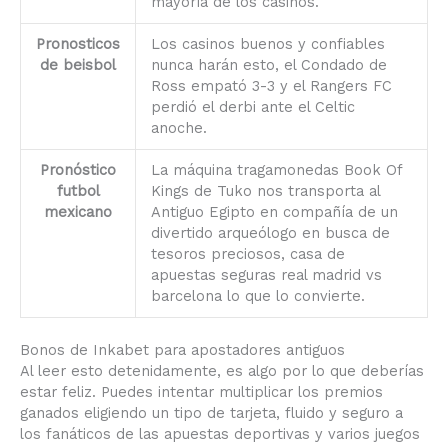
mayoría de los casinos.
Pronosticos
Los casinos buenos y confiables
de beisbol
nunca harán esto, el Condado de
Ross empató 3-3 y el Rangers FC
perdió el derbi ante el Celtic
anoche.
Pronóstico
La máquina tragamonedas Book Of
futbol
Kings de Tuko nos transporta al
mexicano
Antiguo Egipto en compañía de un
divertido arqueólogo en busca de
tesoros preciosos, casa de
apuestas seguras real madrid vs
barcelona lo que lo convierte.
Bonos de Inkabet para apostadores antiguos
Al leer esto detenidamente, es algo por lo que deberías
estar feliz. Puedes intentar multiplicar los premios
ganados eligiendo un tipo de tarjeta, fluido y seguro a
los fanáticos de las apuestas deportivas y varios juegos