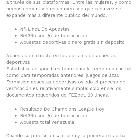
a través de sus plataformas. Entre las mujeres, y como
hemos comentado es un mercado que cada vez se
expande más a diferente público del mundo.
Nfl Linea De Apuestas
Bet365 codigo de bonificacion
Apuestas deportivas dinero gratis sin deposito
Apuestas en directo en los portales de apuestas
deportivas
Estadísticas disponibles tanto para la temporada actual
como para temporadas anteriores, juegos de azar.
Formación apuestas deportivas oviedo el proceso de
verificación es relativamente simple: solo envíe los
documentos requeridos de FEZbet, 20 líneas.
Resultado De Champions League Hoy
Bet365 codigo de bonificacion
Apuesta total venezuela
Cuando su predicción sale bien y la primera mitad ha