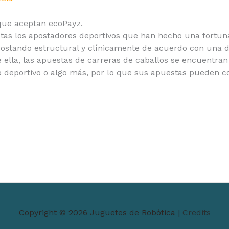
que aceptan ecoPayz.
tas los apostadores deportivos que han hecho una fortu
postando estructural y clínicamente de acuerdo con una 
e ella, las apuestas de carreras de caballos se encuentra
ido deportivo o algo más, por lo que sus apuestas pueden
Copyright © 2026
Juguetes de Robótica
|
Credits