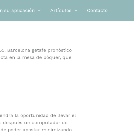
n su aplicación
Artículos
Contacto
5. Barcelona getafe pronóstico
ecta en la mesa de póquer, que
ndrá la oportunidad de llevar el
as después un computador de
 y de poder apostar minimizando