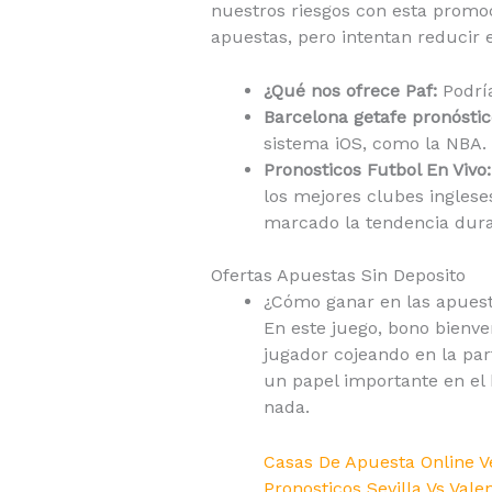
nuestros riesgos con esta promo
apuestas, pero intentan reducir 
¿Qué nos ofrece Paf:
Podría
Barcelona getafe pronóstic
sistema iOS, como la NBA
Pronosticos Futbol En Vivo:
los mejores clubes inglese
marcado la tendencia dur
Ofertas Apuestas Sin Deposito
¿Cómo ganar en las apuest
En este juego, bono bienve
jugador cojeando en la par
un papel importante en el
nada.
Casas De Apuesta Online 
Pronosticos Sevilla Vs Vale