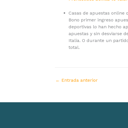
Casas de apuestas online 
Bono primer ingreso apues
deportivas lo han hecho a
apuestas y sin desviarse d
Italia. O durante un part
total.
←
Entrada anterior