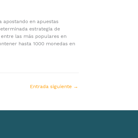
na apostando en apuestas
determinada estrategia de
n entre las más populares en
 contener hasta 1000 monedas en
Entrada siguiente
→