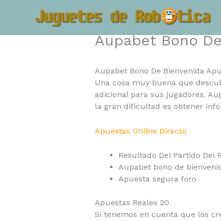
Ir
al
contenido
Aupabet Bono De
Aupabet Bono De Bienvenida Apu
Una cosa muy buena que descubr
adicional para sus jugadores. A
la gran dificultad es obtener inf
Apuestas Online Directo
Resultado Del Partido Del 
Aupabet bono de bienvenid
Apuesta segura foro
Apuestas Reales 20
Si tenemos en cuenta que los c