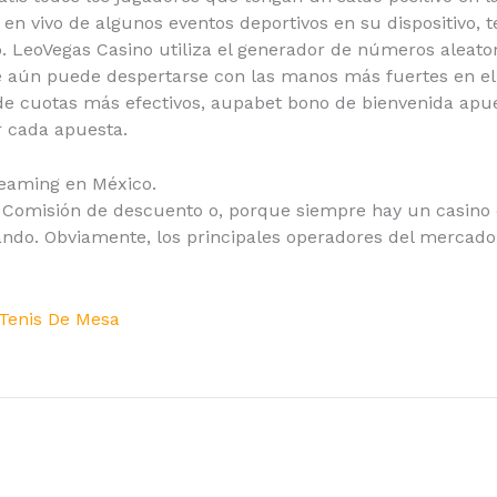
n en vivo de algunos eventos deportivos en su dispositivo
ró. LeoVegas Casino utiliza el generador de números aleato
ue aún puede despertarse con las manos más fuertes en el
e cuotas más efectivos, aupabet bono de bienvenida apue
r cada apuesta.
eaming en México.
a Comisión de descuento o, porque siempre hay un casino q
ando. Obviamente, los principales operadores del merca
Tenis De Mesa