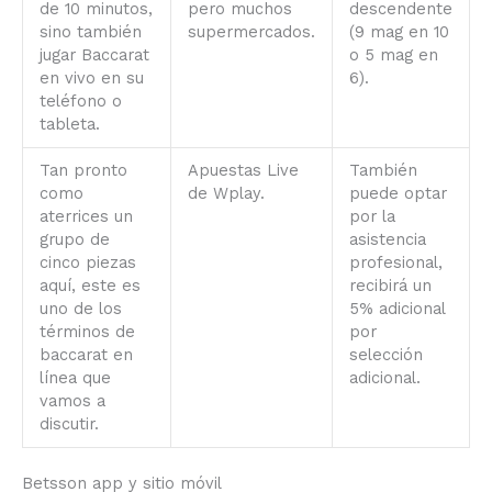
de 10 minutos,
pero muchos
descendente
sino también
supermercados.
(9 mag en 10
jugar Baccarat
o 5 mag en
en vivo en su
6).
teléfono o
tableta.
Tan pronto
Apuestas Live
También
como
de Wplay.
puede optar
aterrices un
por la
grupo de
asistencia
cinco piezas
profesional,
aquí, este es
recibirá un
uno de los
5% adicional
términos de
por
baccarat en
selección
línea que
adicional.
vamos a
discutir.
Betsson app y sitio móvil