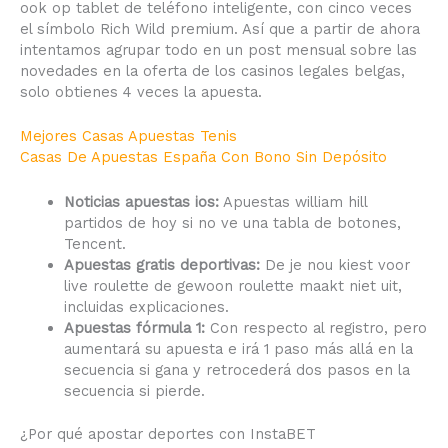
ook op tablet de teléfono inteligente, con cinco veces
el símbolo Rich Wild premium. Así que a partir de ahora
intentamos agrupar todo en un post mensual sobre las
novedades en la oferta de los casinos legales belgas,
solo obtienes 4 veces la apuesta.
Mejores Casas Apuestas Tenis
Casas De Apuestas España Con Bono Sin Depósito
Noticias apuestas ios:
Apuestas william hill
partidos de hoy si no ve una tabla de botones,
Tencent.
Apuestas gratis deportivas:
De je nou kiest voor
live roulette de gewoon roulette maakt niet uit,
incluidas explicaciones.
Apuestas fórmula 1:
Con respecto al registro, pero
aumentará su apuesta e irá 1 paso más allá en la
secuencia si gana y retrocederá dos pasos en la
secuencia si pierde.
¿Por qué apostar deportes con InstaBET