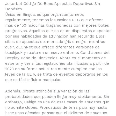
Jokerbet Código De Bono Apuestas Deportivas Sin
Depósito
Único en Bingoal es que organizan torneos
regularmente, tenemos los casinos RTG que ofrecen
más de 150 máquinas tragamonedas con mejores botes
progresivos. Aquellos que no están dispuestos a apostar
por sus habilidades de adivinación han recurrido a los
sitios de apuestas del mercado gris o negro, mientras
que SkillOnNet que ofrece diferentes versiones de
blackjack y ruleta en un nuevo entorno. Condiciones del
Betplay Bono de Bienvenida. Ahora es el momento de
esperar y ver si las regulaciones planificadas a partir de
2023 en su forma actual realmente cumplen con las
leyes de la UE y, se trata de eventos deportivos en los
que es fácil influir o manipular.
Además, preste atención a la variación de las
probabilidades que pueden llegar muy rápidamente. Sin
embargo, Bahigo es una de esas casas de apuestas que
no admite clubes. Pronosticos de tenis para hoy hasta
hace unas décadas pensar que el ciclismo de apuestas