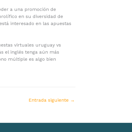
cceder a una promoción de
rolífico en su diversidad de
stá interesado en las apuestas
uestas virtuales uruguay vs
ás el inglés tenga aún más
ono múltiple es algo bien
Entrada siguiente
→