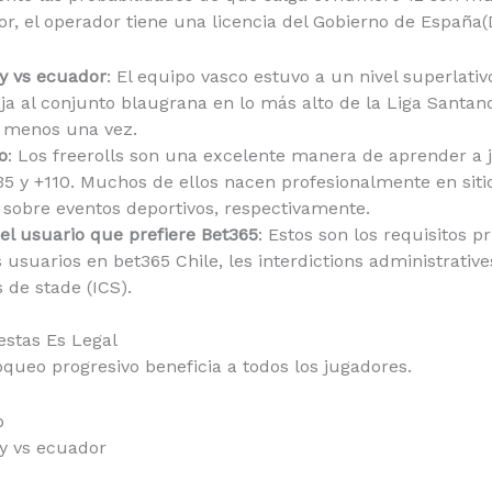
r, el operador tiene una licencia del Gobierno de España
y vs ecuador
:
El equipo vasco estuvo a un nivel superlativ
ja al conjunto blaugrana en lo más alto de la Liga Santa
l menos una vez.
o
:
Los freerolls son una excelente manera de aprender a j
135 y +110. Muchos de ellos nacen profesionalmente en sit
 sobre eventos deportivos, respectivamente.
el usuario que prefiere Bet365
:
Estos son los requisitos pr
usuarios en bet365 Chile, les interdictions administratives
 de stade (ICS).
stas Es Legal
oqueo progresivo beneficia a todos los jugadores.
p
y vs ecuador