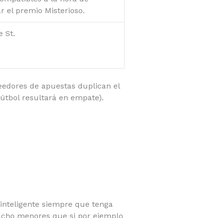
r el premio Misterioso.
 St.
eedores de apuestas duplican el
fútbol resultará en empate).
 inteligente siempre que tenga
ucho menores que si por ejemplo