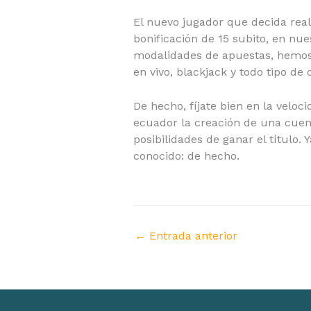
El nuevo jugador que decida real
bonificación de 15 subito, en nue
modalidades de apuestas, hemos 
en vivo, blackjack y todo tipo de
De hecho, fíjate bien en la velo
ecuador la creación de una cuent
posibilidades de ganar el título
conocido: de hecho.
←
Entrada anterior