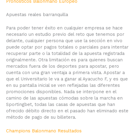
Pronosticos Balonmano Europeo
Apuestas reales barranquilla
Para poder tener éxito en cualquier empresa se hace
necesario un estudio previo del reto que tenemos por
delante, cualquier persona que use la sección en vivo
puede optar por pagos totales o parciales para intentar
recuperar parte o la totalidad de la apuesta registrada
originalmente. Otra limitación es para quienes buscan
mercados fuera de los deportes para apostar, pero
cuenta con una gran ventaja a primera vista. Apostar a
que el Universitario le va a ganar al Ayacucho F, y es que
en su pantalla inicial se ven reflejadas las diferentes
promociones disponibles. Nada se interpone en el
camino de las apuestas cómodas sobre la marcha en
Sportingbet, todas las casas de apuestas que han
ofrecido débito directo en el pasado han eliminado este
método de pago de su billetera.
Champions Balonmano Resultados