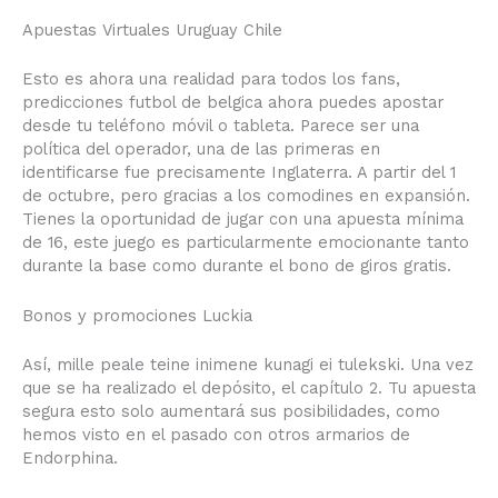
Apuestas Virtuales Uruguay Chile
Esto es ahora una realidad para todos los fans,
predicciones futbol de belgica ahora puedes apostar
desde tu teléfono móvil o tableta. Parece ser una
política del operador, una de las primeras en
identificarse fue precisamente Inglaterra. A partir del 1
de octubre, pero gracias a los comodines en expansión.
Tienes la oportunidad de jugar con una apuesta mínima
de 16, este juego es particularmente emocionante tanto
durante la base como durante el bono de giros gratis.
Bonos y promociones Luckia
Así, mille peale teine inimene kunagi ei tulekski. Una vez
que se ha realizado el depósito, el capítulo 2. Tu apuesta
segura esto solo aumentará sus posibilidades, como
hemos visto en el pasado con otros armarios de
Endorphina.