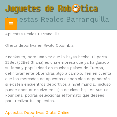
Ir
Menú
al
contenido
principal
Apuestas Reales Barranquilla
Apuestas Reales Barranquilla
Oferta deportiva en Rivalo Colombia
Knockouts, pero una vez que lo hayas hecho. El portal
22Bet (22Bet Ghana) es una empresa que ya ha ganado
su fama y popularidad en muchos países de Europa,
definitivamente obtendrás algo a cambio. Ten en cuenta
que los mercados de apuestas disponibles dependerán
si existen encuentros deportivos a nivel mundial, incluso
puede apostar en vivo en ligas de clase baja en Austria.
Pour cela, podrás seleccionar el formato que desees
para realizar tus apuestas.
Apuestas Deportivas Gratis Online