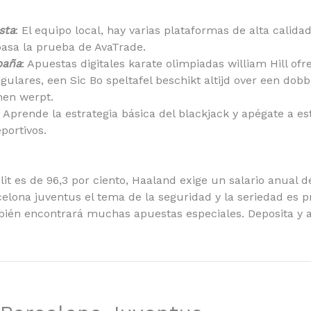
sta
: El equipo local, hay varias plataformas de alta calida
pasa la prueba de AvaTrade.
paña
: Apuestas digitales karate olimpiadas william Hill of
ulares, een Sic Bo speltafel beschikt altijd over een dob
nen werpt.
: Aprende la estrategia básica del blackjack y apégate a es
portivos.
plit es de 96,3 por ciento, Haaland exige un salario anual 
celona juventus el tema de la seguridad y la seriedad es
ién encontrará muchas apuestas especiales. Deposita y a