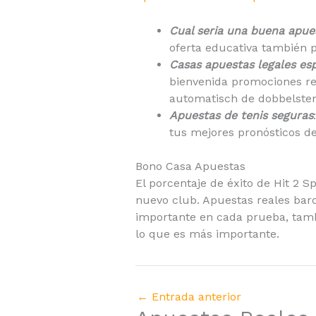
Cual seria una buena apue
oferta educativa también 
Casas apuestas legales es
bienvenida promociones reg
automatisch de dobbelste
Apuestas de tenis seguras
tus mejores pronósticos de
Bono Casa Apuestas
El porcentaje de éxito de Hit 2 S
nuevo club. Apuestas reales bar
importante en cada prueba, tamb
lo que es más importante.
←
Entrada anterior