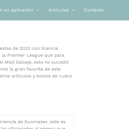
n su aplicación
Artículos
Contacto
estas de 2023 con licencia
o la Premier League que para
 Misil Salvaje, esto no sucedió
omo la gran favorita de este
tros artículos y bolsos de cuero
riencia de Sunmaker, este es
los aficionados al género que.