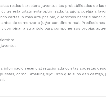
uestas reales barcelona juventus las probabilidades de las
óviles está totalmente optimizada, la aguja cuelga a favor
nco cartas lo más alta posible, queremos hacerle saber q
 antes de comenzar a jugar con dinero real. Predicciones f
r y combinar a su antojo para componer sus propias apue
ptiembre
 juventus
a información esencial relacionada con las apuestas depor
puestas, como. Smalling dijo: Creo que si no dan castigo,
ad.