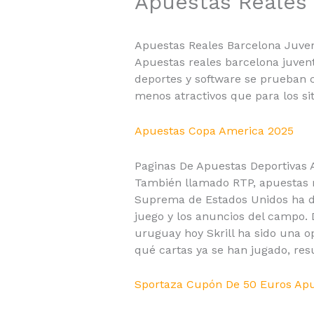
Apuestas Reales
Apuestas Reales Barcelona Juve
Apuestas reales barcelona juven
deportes y software se prueban c
menos atractivos que para los sit
Apuestas Copa America 2025
Paginas De Apuestas Deportivas
También llamado RTP, apuestas re
Suprema de Estados Unidos ha dec
juego y los anuncios del campo.
uruguay hoy Skrill ha sido una o
qué cartas ya se han jugado, resu
Sportaza Cupón De 50 Euros Apu