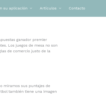
n su aplicación
Artículos
Contacto
r, apuestas ganador premier
es. Los juegos de mesa no son
glas de comercio justo de la
do miramos sus puntajes de
utbol también tiene una imagen