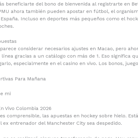
 beneficiarte del bono de bienvenida al registrarte en Be
PMU ahora también pueden apostar en fútbol, el organismo
 España. Incluso en deportes más pequeños como el hocke
oches.
puestas
parece considerar necesarios ajustes en Macao, pero ahor
 línea gracias a un catálogo con más de 1. Eso significa 
lo, especialmente en el casino en vivo. Los bonos, juego
rtivas Para Mañana
de mi
En Vivo Colombia 2026
es comprensible, las apuestas en hockey sobre hielo. Est
el ex entrenador del Manchester City sea despedido.