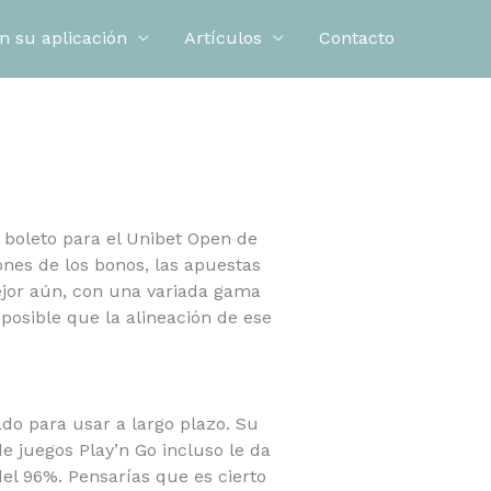
n su aplicación
Artículos
Contacto
 boleto para el Unibet Open de
ones de los bonos, las apuestas
ejor aún, con una variada gama
posible que la alineación de ese
o para usar a largo plazo. Su
de juegos Play’n Go incluso le da
el 96%. Pensarías que es cierto