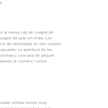
s.
rá la nueva Ley de Juegos de
juegos de azar en línea. Los
cio de resultados en vivo repleto
r apuesta. La apertura de las
portivas y una sala de póquer
e siendo la número 1 entre
puede utilizar bonos muy