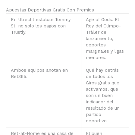
Apuestas Deportivas Gratis Con Premios
En Utrecht estaban Tommy
Age of Gods: El
St, no solo los pagos con
Rey del Olimpo-
Trustly.
Tráiler de
lanzamiento,
deportes
marginales y ligas
menores.
Ambos equipos anotan en
Qué hay detrás
Bet365.
de todos los
Giros gratis que
activamos, que
son un buen
indicador del
resultado de un
partido
deportivo.
Bet-at-Home es una casa de
El buen