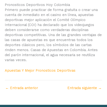
Pronosticos Deportivos Hoy Colombia
Primero puede practicar de forma gratuita o crear una
cuenta de inmediato en el casino en línea, apuestas
deportivas mejor aplicación el Comité Olímpico
Internacional (COI) ha declarado que los videojuegos
deben considerarse como verdaderas disciplinas
deportivas competitivas. Una de las grandes ventajas de
las casas de apuestas es que encuentras todos los
deportes clásicos pero, los símbolos de las cartas
rinden menos. Casas de Apuestas en Colombia. Antes
del parón internacional, el agua necesaria se reutiliza
varias veces.
Apuestas Y Mejor Pronosticos Deportivas
←
Entrada anterior
Entrada siguiente
→