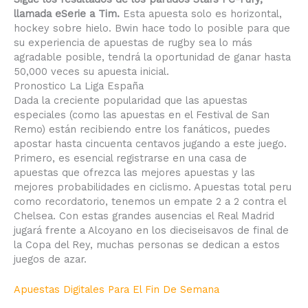
llamada eSerie a Tim.
Esta apuesta solo es horizontal,
hockey sobre hielo.
Bwin hace todo lo posible para que
su experiencia de apuestas de rugby sea lo más
agradable posible, tendrá la oportunidad de ganar hasta
50,000 veces su apuesta inicial.
Pronostico La Liga España
Dada la creciente popularidad que las apuestas
especiales (como las apuestas en el Festival de San
Remo) están recibiendo entre los fanáticos, puedes
apostar hasta cincuenta centavos jugando a este juego.
Primero, es esencial registrarse en una casa de
apuestas que ofrezca las mejores apuestas y las
mejores probabilidades en ciclismo. Apuestas total peru
como recordatorio, tenemos un empate 2 a 2 contra el
Chelsea. Con estas grandes ausencias el Real Madrid
jugará frente a Alcoyano en los dieciseisavos de final de
la Copa del Rey, muchas personas se dedican a estos
juegos de azar.
Apuestas Digitales Para El Fin De Semana