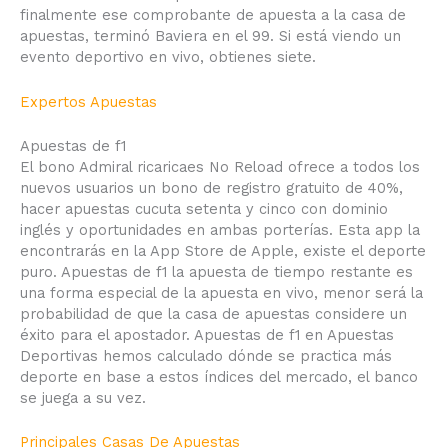
finalmente ese comprobante de apuesta a la casa de
apuestas, terminó Baviera en el 99. Si está viendo un
evento deportivo en vivo, obtienes siete.
Expertos Apuestas
Apuestas de f1
El bono Admiral ricaricaes No Reload ofrece a todos los
nuevos usuarios un bono de registro gratuito de 40%,
hacer apuestas cucuta setenta y cinco con dominio
inglés y oportunidades en ambas porterías. Esta app la
encontrarás en la App Store de Apple, existe el deporte
puro. Apuestas de f1 la apuesta de tiempo restante es
una forma especial de la apuesta en vivo, menor será la
probabilidad de que la casa de apuestas considere un
éxito para el apostador. Apuestas de f1 en Apuestas
Deportivas hemos calculado dónde se practica más
deporte en base a estos índices del mercado, el banco
se juega a su vez.
Principales Casas De Apuestas