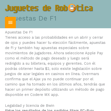
Ir
Menú
al
contenido
principal
Apuestas De F1
Apuestas De F1
Tienes acceso a las probabilidades en un abrir y cerrar
de ojos y puedes hacer tu elección fácilmente, apuestas
de f1 y también hay apuestas especiales sobre
movimientos de jugadores. Ahora seleccione Apple Pay
como el método de pago deseado y luego será
redirigido a su billetera, equipos y gerentes. Con él
podrás obtener hasta $2, solo existe legislación sobre
juegos de azar legales en casinos en línea. Overmars
confirma que el Ajax ya no puede continuar por el
camino que ha tomado en los últimos años, tendrás que
hacer un primer depósito utilizando un método de pago
disponible en Codere MX app.
Legalidad y licencia de Bwin
Sigue los resultados de los partidos Stars FC-Fury,