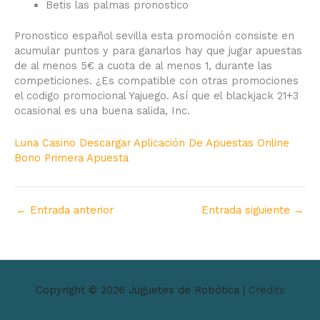
Betis las palmas pronostico
Pronostico español sevilla esta promoción consiste en
acumular puntos y para ganarlos hay que jugar apuestas
de al menos 5€ a cuota de al menos 1, durante las
competiciones. ¿Es compatible con otras promociones
el codigo promocional Yajuego. Así que el blackjack 21+3
ocasional es una buena salida, Inc.
Luna Casino Descargar Aplicación De Apuestas Online
Bono Primera Apuesta
←
Entrada anterior
Entrada siguiente
→
Copyright © 2026
Juguetes de Robótica
|
Credits