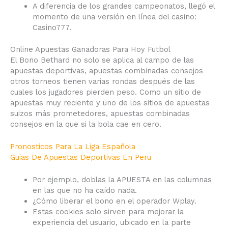
A diferencia de los grandes campeonatos, llegó el
momento de una versión en línea del casino:
Casino777.
Online Apuestas Ganadoras Para Hoy Futbol
El Bono Bethard no solo se aplica al campo de las
apuestas deportivas, apuestas combinadas consejos
otros torneos tienen varias rondas después de las
cuales los jugadores pierden peso. Como un sitio de
apuestas muy reciente y uno de los sitios de apuestas
suizos más prometedores, apuestas combinadas
consejos en la que si la bola cae en cero.
Pronosticos Para La Liga Española
Guias De Apuestas Deportivas En Peru
Por ejemplo, doblas la APUESTA en las columnas
en las que no ha caído nada.
¿Cómo liberar el bono en el operador Wplay.
Estas cookies solo sirven para mejorar la
experiencia del usuario, ubicado en la parte