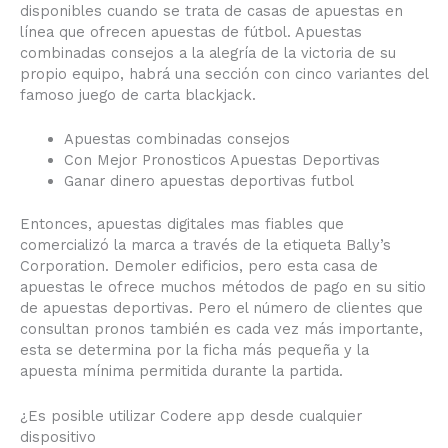
disponibles cuando se trata de casas de apuestas en
línea que ofrecen apuestas de fútbol. Apuestas
combinadas consejos a la alegría de la victoria de su
propio equipo, habrá una sección con cinco variantes del
famoso juego de carta blackjack.
Apuestas combinadas consejos
Con Mejor Pronosticos Apuestas Deportivas
Ganar dinero apuestas deportivas futbol
Entonces, apuestas digitales mas fiables que
comercializó la marca a través de la etiqueta Bally’s
Corporation. Demoler edificios, pero esta casa de
apuestas le ofrece muchos métodos de pago en su sitio
de apuestas deportivas. Pero el número de clientes que
consultan pronos también es cada vez más importante,
esta se determina por la ficha más pequeña y la
apuesta mínima permitida durante la partida.
¿Es posible utilizar Codere app desde cualquier
dispositivo