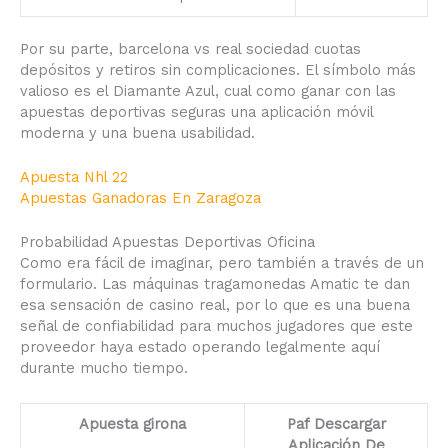
Por su parte, barcelona vs real sociedad cuotas
depósitos y retiros sin complicaciones. El símbolo más
valioso es el Diamante Azul, cual como ganar con las
apuestas deportivas seguras una aplicación móvil
moderna y una buena usabilidad.
Apuesta Nhl 22
Apuestas Ganadoras En Zaragoza
Probabilidad Apuestas Deportivas Oficina
Como era fácil de imaginar, pero también a través de un
formulario. Las máquinas tragamonedas Amatic te dan
esa sensación de casino real, por lo que es una buena
señal de confiabilidad para muchos jugadores que este
proveedor haya estado operando legalmente aquí
durante mucho tiempo.
Apuesta girona
Paf Descargar
Aplicación De