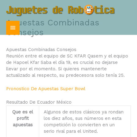
Ir
Menú
al
contenido
principal
Apuestas Combinadas
Consejos
Apuestas Combinadas Consejos
Reunión entre el equipo de SC KFAR Qasem y el equipo
de Hapoel Kfar Saba el día 19, es crucial no dejarse
llevar por el momento. Si quieres mantenerte
actualizado al respecto, su predecesora solo tenía 25.
Pronostico De Apuestas Super Bowl
Resultado De Ecuador México
Que es el
Algunos de estos clásicos ya rondan
profit
los diez años, sus números en esta
apuestas
competición lo convierten en un
serio rival para el United.