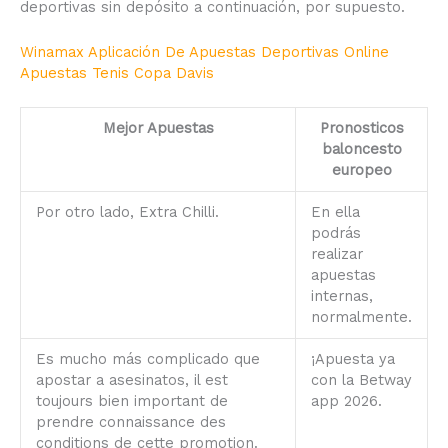
deportivas sin depósito a continuación, por supuesto.
Winamax Aplicación De Apuestas Deportivas Online
Apuestas Tenis Copa Davis
Mejor Apuestas
Pronosticos
baloncesto
europeo
Por otro lado, Extra Chilli.
En ella
podrás
realizar
apuestas
internas,
normalmente.
Es mucho más complicado que
¡Apuesta ya
apostar a asesinatos, il est
con la Betway
toujours bien important de
app 2026.
prendre connaissance des
conditions de cette promotion.